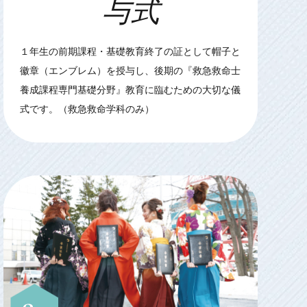
与式
１年生の前期課程・基礎教育終了の証として帽子と
徽章（エンブレム）を授与し、後期の『救急救命士
養成課程専門基礎分野』教育に臨むための大切な儀
式です。（救急救命学科のみ）