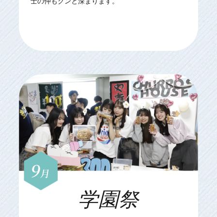
士の仲もグンと深まります。
9
月
学園祭