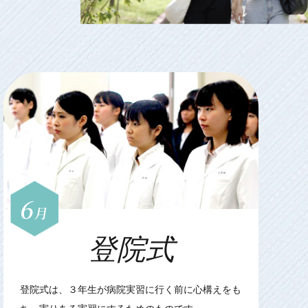
6
月
登院式
登院式は、３年生が病院実習に行く前に心構えをも