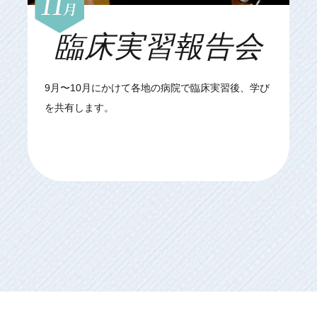
11
月
臨床実習報告会
9月〜10月にかけて各地の病院で臨床実習後、学び
を共有します。