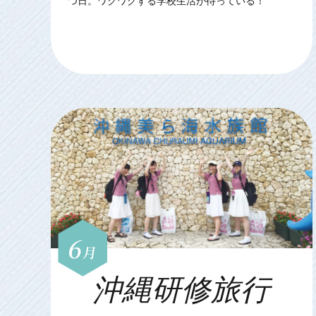
つ日。ワクワクする学校生活が待っている！
6
月
沖縄研修旅行