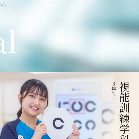
交い、
al
3
視能訓練学科
年
制