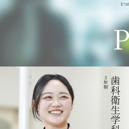
1つ
P
3
歯科衛生学科
年
制