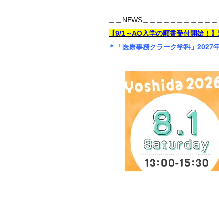
＿＿NEWS＿＿＿＿＿＿＿＿＿＿＿
【9/1～AO入学の願書受付開始！】
＊「医療事務クラーク学科」2027