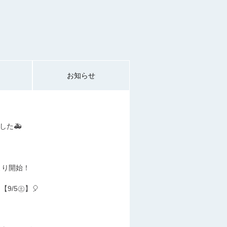
お知らせ
した🚑
より開始！
9/5㊏】🎈