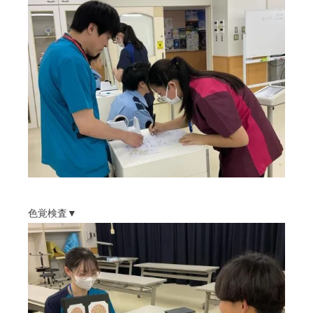
色覚検査▼