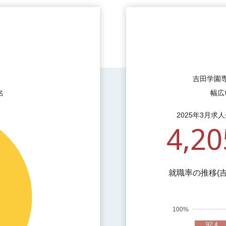
持
吉田学園
名
幅広
2025年3月求
4,20
就職率の推移(
100%
92.4