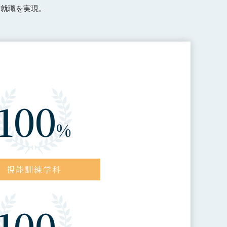
た就職を実現。
100
%
視能訓練学科
100