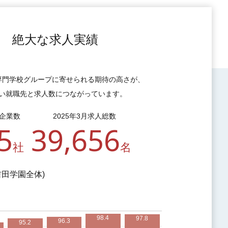
絶大な求人実績
専門学校グループに寄せられる期待の高さが、
い就職先と求人数につながっています。
人企業数
2025年3月求人総数
5
39,656
社
名
吉田学園全体)
98.4
97.8
96.3
95.2