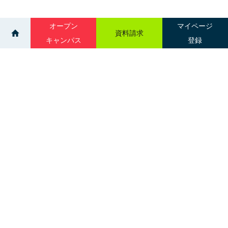
オープン
マイページ
資料請求
キャンパス
登録
>
>
ニュース一覧
消防実習の様子を少しだけお見せします！🚒👨‍🚒
【救急救命学科】
サイトマップ
グループ校一覧
札幌市中央区南３条西１丁目