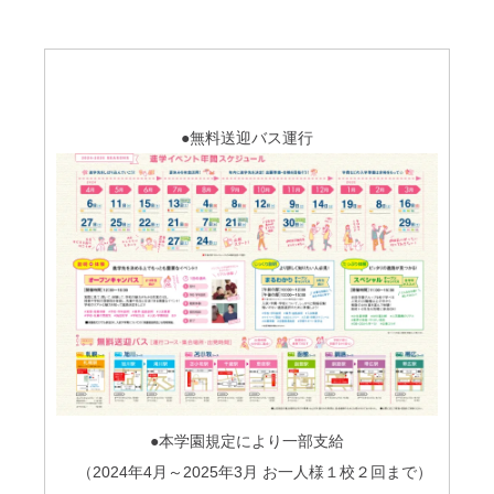
●無料送迎バス運行
●本学園規定により一部支給
（2024年
4
月～
2025
年
3
月 お一人様１校２回まで）