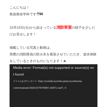
こんにちは！
救急救命学科です🧑‍🚒
消防実習
10月15日(火)から始まっている
の様子を少しだ
けお見せします！
掲載している写真と動画は、
実際の消防隊員の防火衣を着装させていただき、放水体験
をしているときのものになります！🔥
動
Media error: Format(s) not supported or source(s) no
画
t found
プ
ファイルをダウンロード: https://yoshida-iryoshika.jp/wp-iryoshika/wp-
レ
content/uploads/2024/10/750750807.242971.mp4?_=1
ー
ヤ