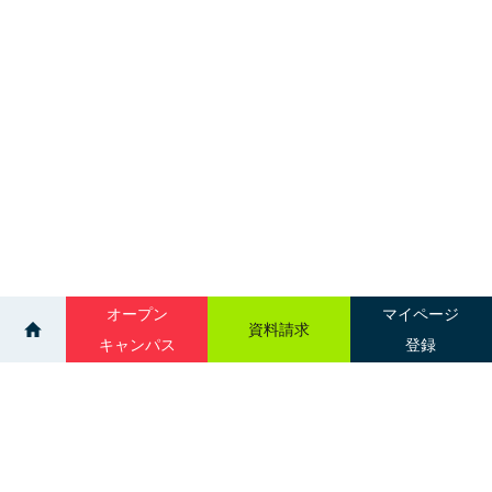
オープン
マイページ
資料請求
キャンパス
登録
>
>
イベント
医療福祉系 進学資金セミナー（函館・北見）