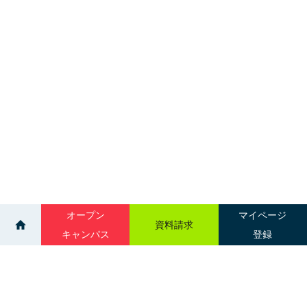
オープン
マイページ
資料請求
キャンパス
登録
>
>
イベント
医療福祉系 進学資金セミナー（帯広）