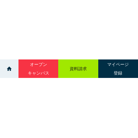
オープン
マイページ
資料請求
キャンパス
登録
>
>
イベント
進学相談会｜ベルクラシック函館
サイトマップ
グループ校一覧