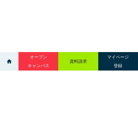
オープン
マイページ
資料請求
キャンパス
登録
>
>
イベント
進学相談会｜室蘭 蓬崍殿
サイトマップ
グループ校一覧