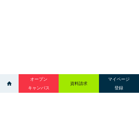
オープン
マイページ
資料請求
キャンパス
登録
>
>
イベント
進学相談会｜稚内 サフィールホテル稚内
サイトマップ