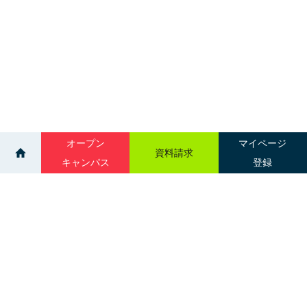
オープン
マイページ
資料請求
キャンパス
登録
>
>
イベント
進学相談会｜札幌パークホテル
サイトマップ
グループ校一覧