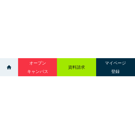
オープン
マイページ
資料請求
キャンパス
登録
>
>
イベント
進学相談会｜名寄市民文化会館
サイトマップ
グループ校一覧