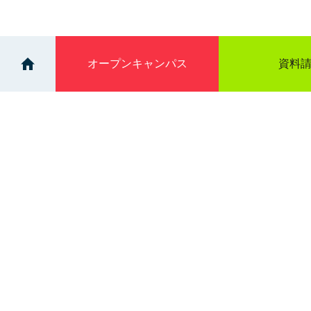
オープン
キャンパス
資料
>
>
イベント
進学相談会｜旭川トーヨーホテル