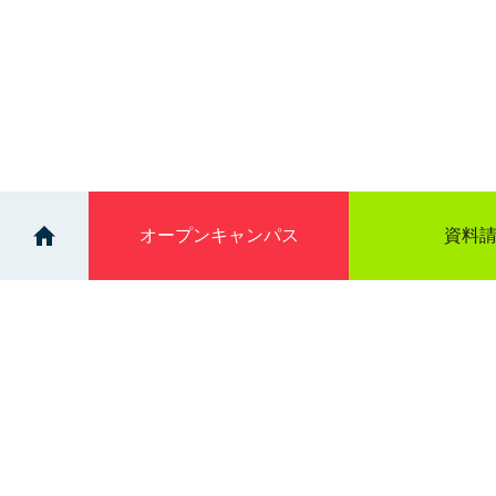
オープン
キャンパス
資料
>
>
イベント
OPENCAMPUS（AM・PM 2部開催