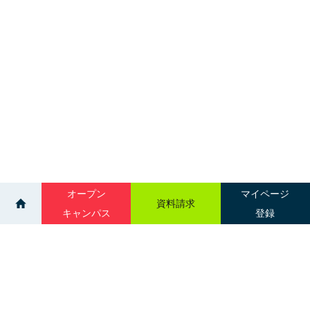
オープン
マイページ
資料請求
キャンパス
登録
>
>
イベント
個別進学相談会：室蘭・北見・旭川・帯広
サイトマップ