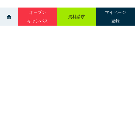
オープン
マイページ
資料請求
キャンパス
登録
>
>
イベント
個別進学相談会：中標津・釧路・稚内
サイトマップ
グループ校一覧
札幌市中央区南３条西１丁目