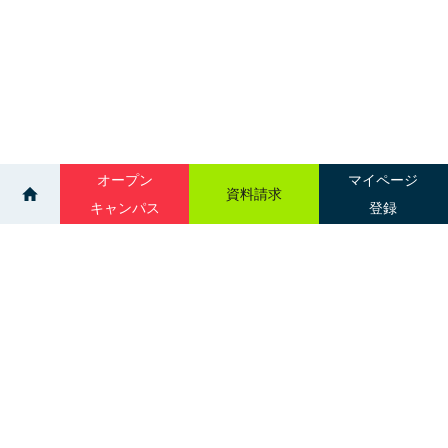
オープン
マイページ
資料請求
キャンパス
登録
>
>
>
イベント
吉田学園医療歯科専門学校
オープンキャンパス（12:30-15:00）
サイトマップ
グループ校一覧