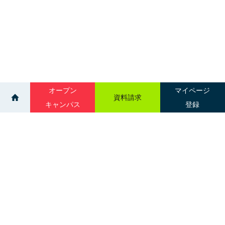
オープン
マイページ
資料請求
キャンパス
登録
>
>
>
イベント
吉田学園医療歯科専門学校
オープンキャンパス（12:30-15:00）
サイトマップ
グループ校一覧