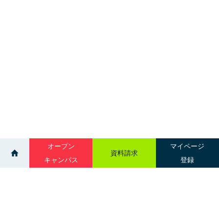
オープン
マイページ
資料請求
キャンパス
登録
>
>
>
イベント
吉田学園医療歯科専門学校
60分オープンキャンパス！