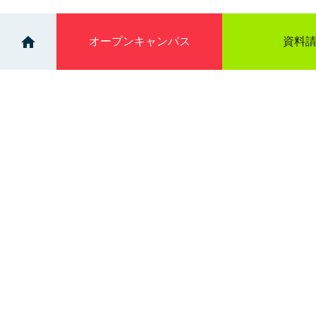
オープン
キャンパス
資料
>
>
イベント
個別相談会：旭川