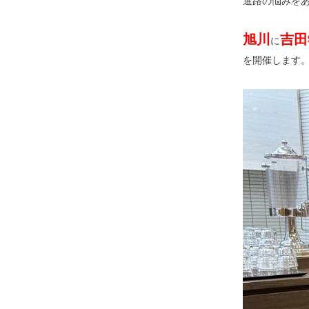
進路の悩みを
旭川
吉田
に
を開催します