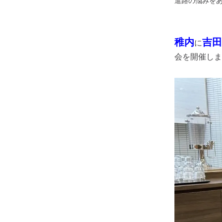
進路の悩みを
稚内
吉田
に
会を開催しま