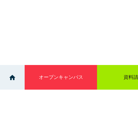
オープン
キャンパス
資料
>
>
イベント
個別相談会：稚内