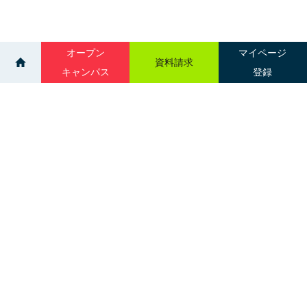
オープン
マイページ
資料請求
キャンパス
登録
>
>
>
イベント
吉田学園医療歯科専門学校
個別相談会：札幌
サイトマップ
グループ校一覧