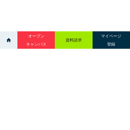
オープン
マイページ
資料請求
キャンパス
登録
>
>
>
イベント
吉田学園医療歯科専門学校
救急救命士見学型イベント！メディカルラリー
サイトマップ
グループ校一覧