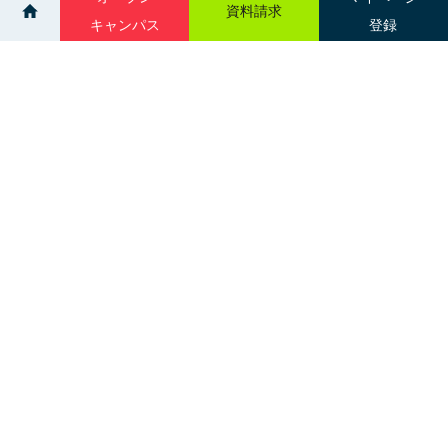
資料請求
キャンパス
登録
>
>
イベント
個別相談会：旭川
サイトマップ
グループ校一覧
札幌市中央区南３条西１丁目
交通アクセス