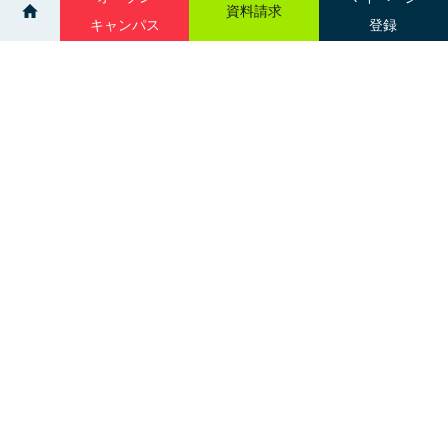
資料請求
キャンパス
登録
>
>
イベント
個別相談会：旭川
サイトマップ
グループ校一覧
札幌市中央区南３条西１丁目
交通アクセス