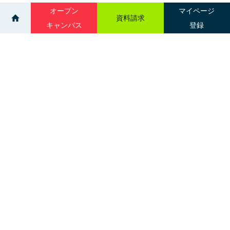
オープン
マイページ
資料請求
キャンパス
登録
>
>
>
イベント
ドーミーイン帯広
個別相談会：帯広
サイトマップ
グループ校一覧
札幌市中央区南３条西１丁目