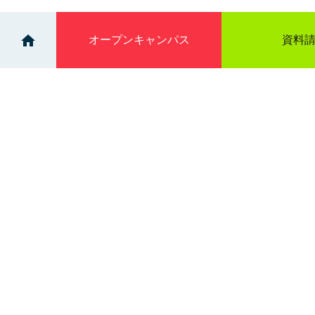
オープン
キャンパス
資料
>
>
>
イベント
ドーミーイン北見
個別相談会：