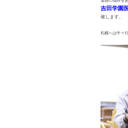
進路の悩みを
吉田学園
催します。
札幌へは中々