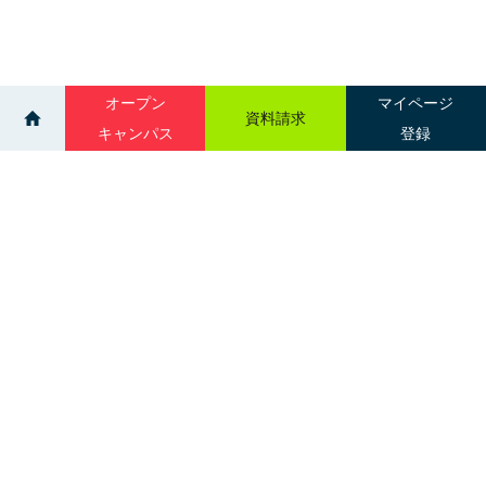
オープン
マイページ
資料請求
キャンパス
登録
>
>
イベント
>
中標津経済センターなかまっぷ
個別相談会：中標津
サイトマップ
グループ校一覧