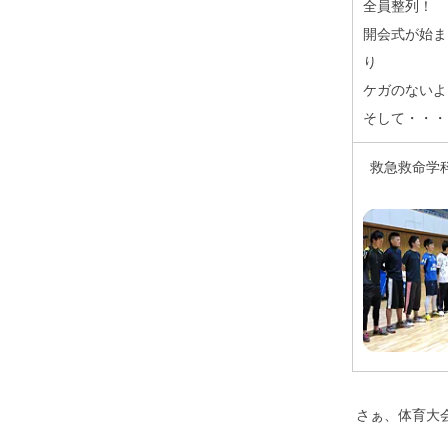
全員整列！
開会式が始ま
り
ケガのないよ
そして・・・
救急救命学
さぁ、体育大