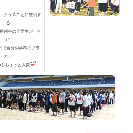
、クラスごとに整列す
る
療歯科の全学生が一堂
に
ので自分の学科のプラ
カー
のもちょっと大変