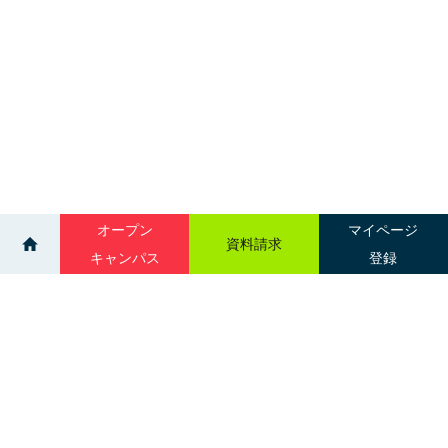
オープン
マイページ
資料請求
キャンパス
登録
>
>
ニュース一覧
歯科技工学科 終業式から入学式③
サイトマップ