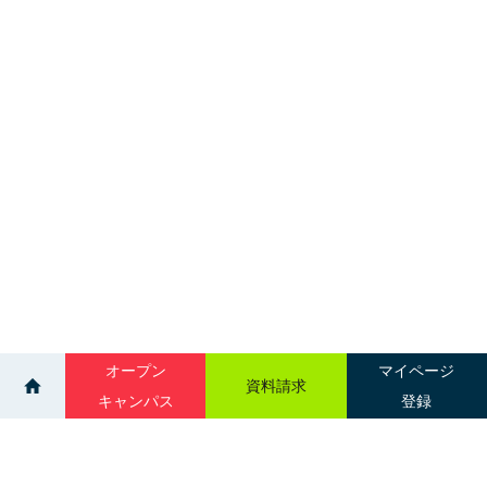
オープン
マイページ
資料請求
キャンパス
登録
>
>
ニュース一覧
歯科技工学科 「チャレンジ！歯科技工士」準備中