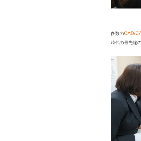
CAD/
多数の
時代の最先端