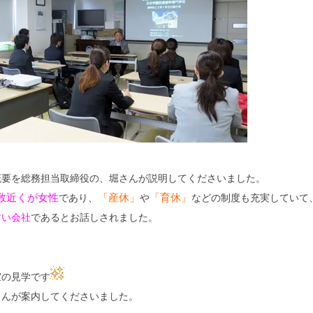
概要を総務担当取締役の、堀さんが説明してくださいました。
数近くが女性
「産休」
「育休」
であり、
や
などの制度も充実していて
すい会社
であるとお話しされました。
室の見学です
さんが案内してくださいました。