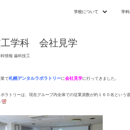
学校について
学科
技工学科 会社見学
学科情報
歯科技工
札幌デンタルラボラトリー
会社見学
授業で
に
に行ってきました。
ラボラトリーは、現在グループ内全体での従業員数が約１６０名という
す