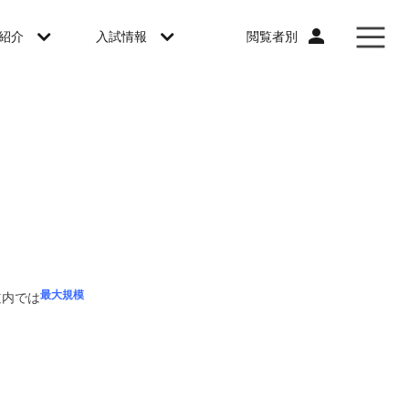
閲覧者別
紹介
入試情報
最大規模
道内では