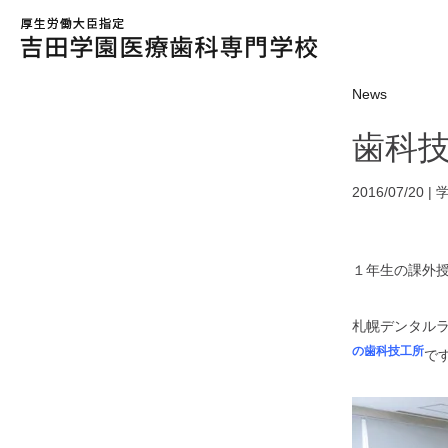
News
歯科
2016/07/20 |
１年生の課外
札幌デンタル
の歯科技工所
で