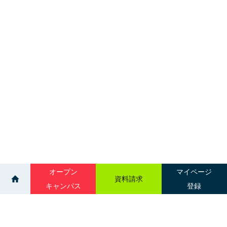
オープン
マイページ
資料請求
キャンパス
登録
>
>
ニュース一覧
歯科技工学科 第10回テクニカルコンテスト①