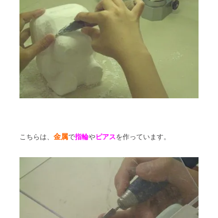
金属
こちらは、
で
指輪
や
ピアス
を作っています。