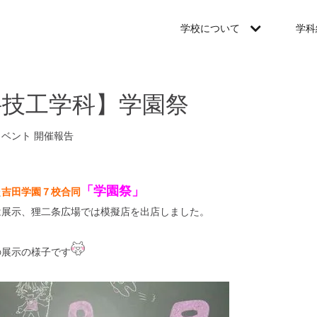
学校について
学科
科技工学科】学園祭
イベント
開催報告
「学園祭」
た
吉田学園７校合同
は展示、狸二条広場では模擬店を出店しました。
の展示の様子です