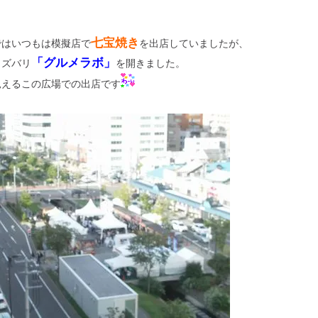
七宝焼き
ではいつもは模擬店で
を出店していましたが、
「グルメラボ」
もズバリ
を開きました。
見えるこの広場での出店です