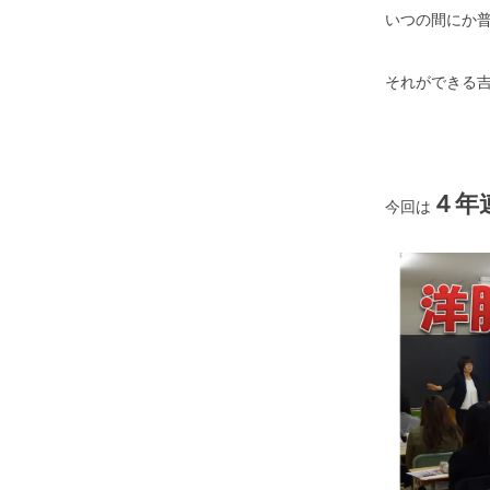
いつの間にか
それができる
４年
今回は