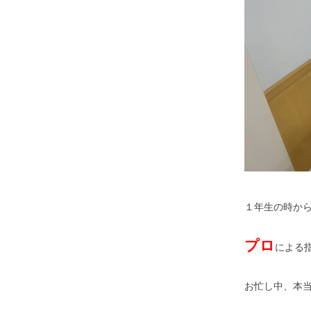
１年生の時か
プロ
による
お忙し中、本