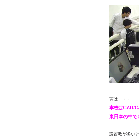
実は・・・
本校はCAD/
東日本の中で
設置数が多い