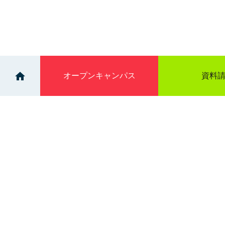
オープン
キャンパス
資料
>
>
ニュース一覧
歯科技工学科 2年生 CAD/CA