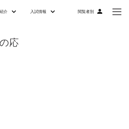
閲覧者別
紹介
入試情報
業の応