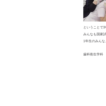
ということで
みんなも国家
1年生のみん
歯科衛生学科