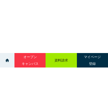
オープン
マイページ
資料請求
キャンパス
登録
>
>
ニュース一覧
【歯科技工学科】 お家で技工士体験、始めてみま
せんか？
サイトマップ