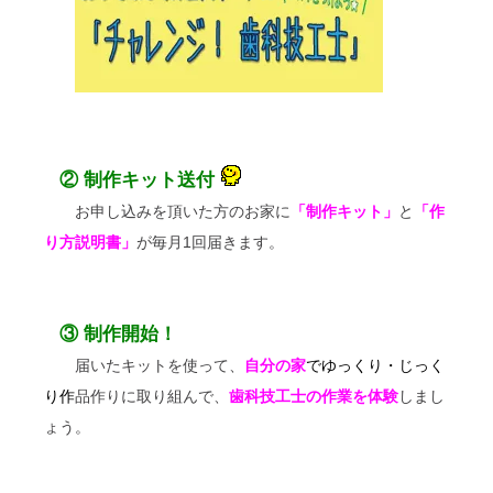
②
制作キット送付
お申し込みを頂いた方のお家に
「制作キット」
と
「作
り方説明書」
が毎月1回届きます。
③
制作開始！
届いたキットを使って、
自分の家
でゆっくり・じっく
り作
品作りに取り組んで、
歯科技工士の作業を体験
しまし
ょう。