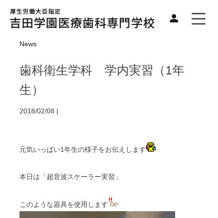
News
歯科衛生学科 学内実習（1年
生）
2018/02/08 |
元気いっぱい1年生の様子をお伝えします
本日は「超音波スケーラー実習」
このような器具を使用します