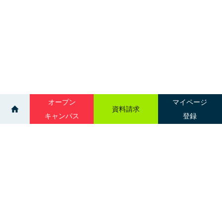
オープン
マイページ
資料請求
キャンパス
登録
>
>
ニュース一覧
歯科衛生学科 学内実習（1年生）
サイトマップ
グループ校一覧