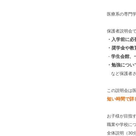
医療系の専門
保護者説明会
・入学前に必
・奨学金や教
学生会館、
・
・勉強につ
など保護者さ
この説明会は
短い時間で詳
お子様が目指
職業や学校に
全体説明（30