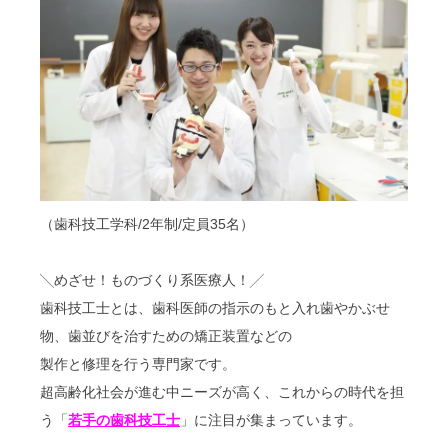
（歯科技工学科/2年制/定員35名）
╲めざせ！ものづくり系医療人！╱
歯科技工士とは、歯科医師の指示のもと入れ歯やかぶせ
物、歯並びを治すための矯正装置などの
製作と修理を行う専門家です。
超高齢化社会が進む中ニーズが高く、これからの時代を担
う「
若手の歯科技工士
」に注目が集まっています。