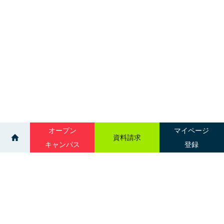
オープン
マイページ
資料請求
キャンパス
登録
>
>
ニュース一覧
臨床検査学科～いざ臨地実習へ！～
サイトマップ