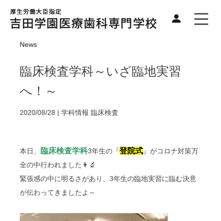
News
臨床検査学科～いざ臨地実習
へ！～
2020/08/28 |
学科情報
臨床検査
臨床検査学科
登院式
本日、
3年生の『
』がコロナ対策万
全の中行われました👩‍🔬
緊張感の中に明るさがあり、3年生の臨地実習に臨む決意
が伝わってきましたよ～