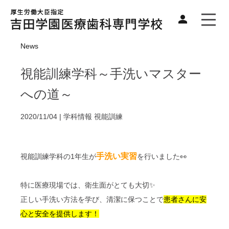
News
視能訓練学科～手洗いマスター
への道～
2020/11/04 |
学科情報
視能訓練
手洗い実習
視能訓練学科の1年生が
を行いました👀
特に医療現場では、衛生面がとても大切✨
正しい手洗い方法を学び、清潔に保つことで
患者さんに安
心と安全を提供します！