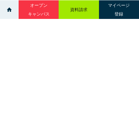
オープン
マイページ
資料請求
キャンパス
登録
>
>
ニュース一覧
視能訓練学科～手洗いマスターへの道～
サイトマップ
グループ校一覧
札幌市中央区南３条西１丁目