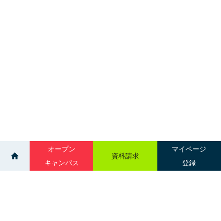
オープン
マイページ
資料請求
キャンパス
登録
>
>
ニュース一覧
【救急救命学科】ライフセービング実習を行いまし
た🏖