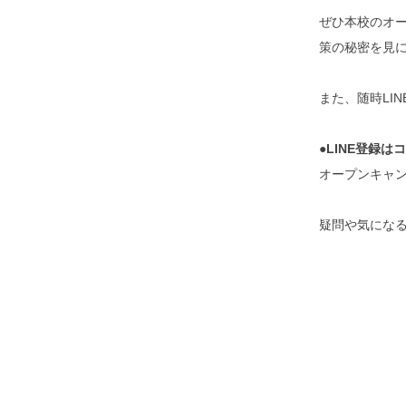
ぜひ本校のオ
策の秘密を見
また、随時LI
●LINE登録は
オープンキャ
疑問や気にな