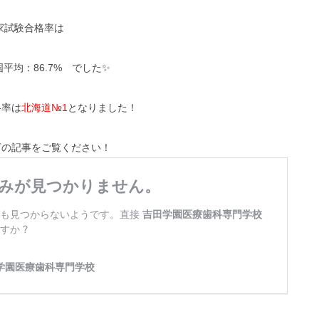
国家試験合格率は
平均：86.7% でした✨
格率は
北海道№1
となりました！
下の記事をご覧ください！