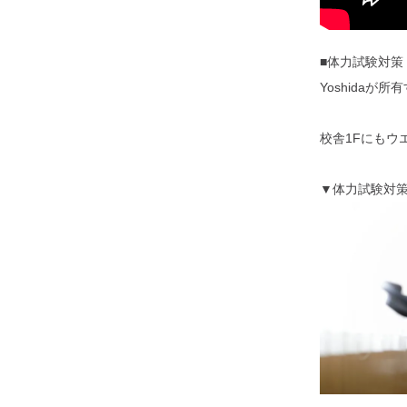
■体力試験対策
Yoshidaが
校舎1Fにもウ
▼体力試験対策