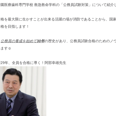
学園医療歯科専門学校 救急救命学科の「公務員試験対策」について紹介
資格を最大限に生かすことが出来る活躍の場が消防であることから、国
合格を目指します！
、
公務員の養成を始めて
30年
の歴史があり、
公務員試験合格のためのノ
べます☺
29年、全員を合格に導く！阿部幸雄先生