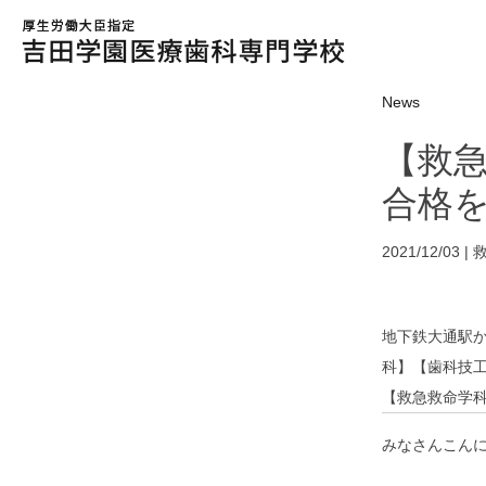
News
【救
合格
2021/12/03 |
地下鉄大通駅
科】【歯科技
【救急救命学
みなさんこん