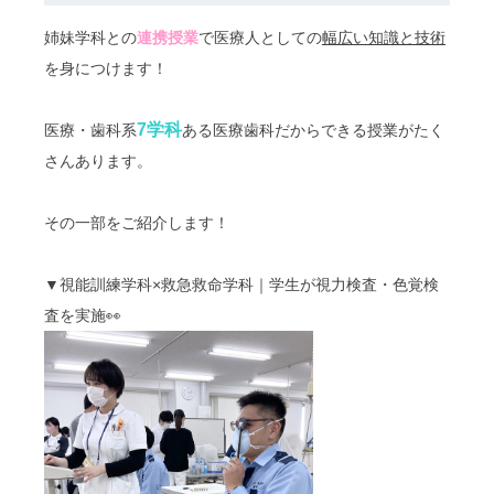
姉妹学科との
連携授業
で医療人としての
幅広い知識と技術
を身につけます！
7学科
医療・歯科系
ある医療歯科だからできる授業がたく
さんあります。
その一部をご紹介します！
▼視能訓練学科×救急救命学科｜学生が
視力検査・色覚検
査を実施👀