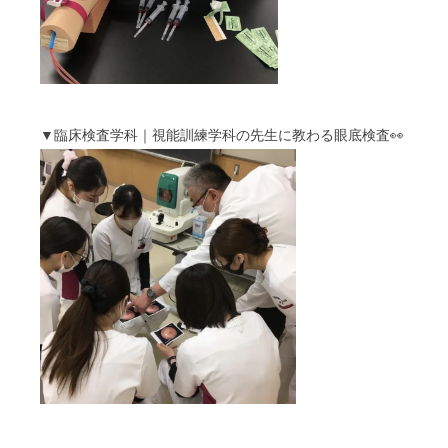
▼臨床検査学科｜視能訓練学科の先生に教わる眼底検査👀