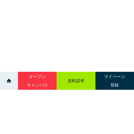
オープン
マイページ
資料請求
キャンパス
登録
>
>
ニュース一覧
女性が目指しやすい医療職って何だろう？【歯科衛
生士】
サイトマップ