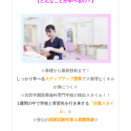
【どんなことが学べるの？】
☆基礎から最新技術まで！
しっかり学べる
ステップアップ授業
でス無理なくキル
が身につく☆
☆吉田学園医療歯科専門学校の独自スタイル！！
1週間の中で学校と実習先を行き来する
「往復スタイ
ル」
☆
☆安心の
国家試験対策＆就職実績
☆