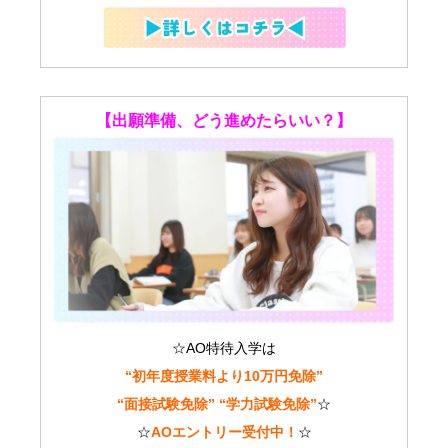
【出願準備、どう進めたらいい？】
☆AO特待入学は
“初年度授業料より10万円免除”
“面接試験免除” “学力試験免除”
☆
☆
AOエントリー受付中！
☆