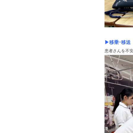
▶移乗･移送
患者さんを不安