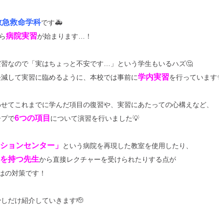
救急救命学科
です🚑
病院実習
ら
が始まります…！
習なので「実はちょっと不安です…」という学生もいるハズ🤔
学内実習
軽減して実習に臨めるように、本校では事前に
を行っています
わせてこれまでに学んだ項目の復習や、実習にあたっての心構えなど、
6つの項目
ープで
について演習を行いました💡
ションセンター」
という病院を再現した教室を使用したり、
を持つ先生
から直接レクチャーを受けられたりする点が
らではの対策です！
しだけ紹介していきます🫡