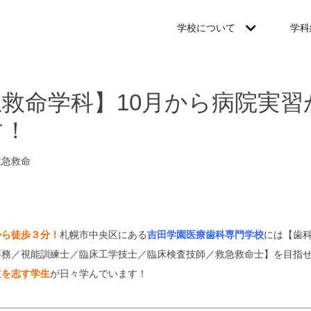
学校について
学科
救命学科】10月から病院実習
す！
救急救命
から徒歩３分！
札幌市中央区にある
吉田学園医療歯科専門学校
には【
歯
事務／視能訓練士／臨床工学技士／臨床検査技師／救急救命士】を目指せ
道を志す学生
が日々学んでい
ます！