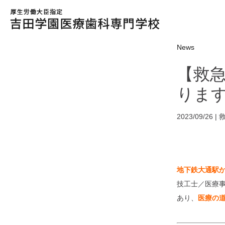
News
【救急
りま
2023/09/26 |
地下鉄大通駅
技工士／医療
あり、
医療の