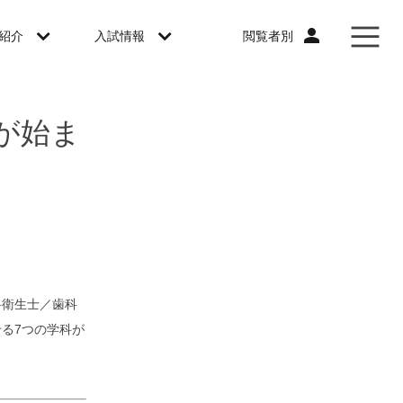
閲覧者別
紹介
入試情報
が始ま
科衛生士／歯科
る7つの学科が