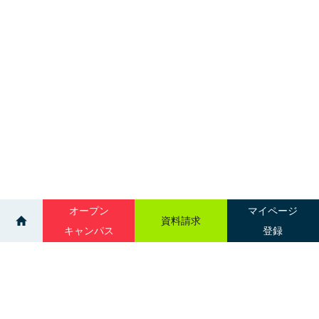
オープン
マイページ
資料請求
キャンパス
登録
>
>
ニュース一覧
釜山外国語大学校（韓国）と学術交流協定を締結い
たしました。北海道グローバル外語専門学校（2025