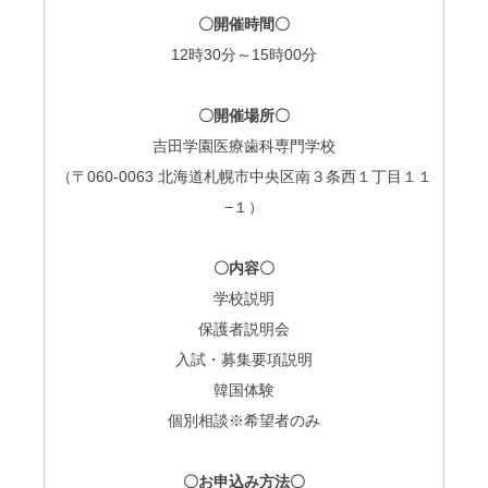
〇開催時間〇
12
時
30
分～
15
時
00
分
〇開催場所〇
吉田学園医療歯科専門学校
（〒060-0063 北海道札幌市中央区南３条西１丁目１１
−１）
〇内容〇
学校説明
保護者説明会
入試・募集要項説明
韓国体験
個別相談※希望者のみ
〇お申込み方法〇