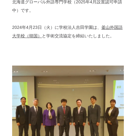
北海道グローバル外語専門学校（
2025
年
4
月設置認可申請
中）です。
2024
年
4
月
23
日（火）に学校法人吉田学園は、
釜山外国語
大学校（韓国）
と学術交流協定を締結いたしました。