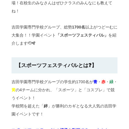
場！在校生のみなさんはぜひクラスのみんなにも教えて
ね！
吉田学園専門学校グループ、総勢
1700名
以上がつどーむに
大集合！！学園イベント
「
スポーツフェスティバル
」
を紹
介します🫡🪇
【スポーツフェスティバルとは❓】
吉田学園専門学校グループの学生約1700名が
青
・
赤
・
緑
・
黄
の4チームに分かれ、「スポーツ」と「コスプレ」で競
うイベント！
学校間を超えた「
絆
」が勝利のカギとなる大人気の吉田学
園イベントです！